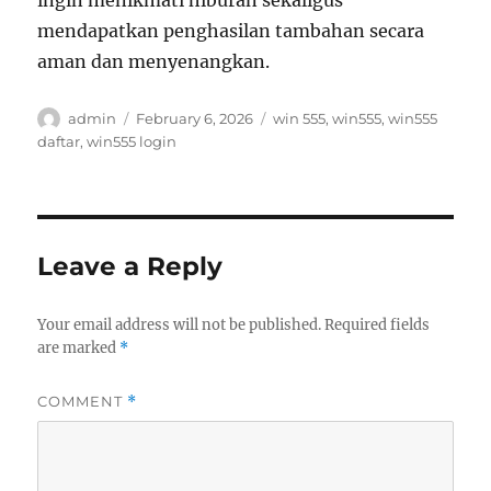
ingin menikmati hiburan sekaligus
mendapatkan penghasilan tambahan secara
aman dan menyenangkan.
Author
Posted
Tags
admin
February 6, 2026
win 555
,
win555
,
win555
on
daftar
,
win555 login
Leave a Reply
Your email address will not be published.
Required fields
are marked
*
COMMENT
*