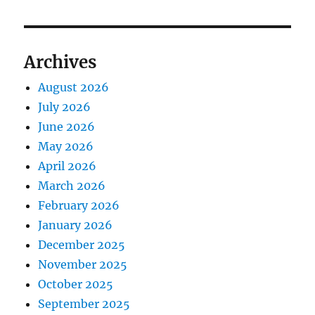
Archives
August 2026
July 2026
June 2026
May 2026
April 2026
March 2026
February 2026
January 2026
December 2025
November 2025
October 2025
September 2025