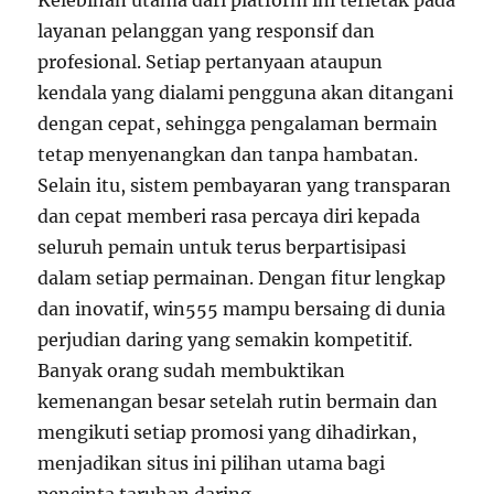
Kelebihan utama dari platform ini terletak pada
layanan pelanggan yang responsif dan
profesional. Setiap pertanyaan ataupun
kendala yang dialami pengguna akan ditangani
dengan cepat, sehingga pengalaman bermain
tetap menyenangkan dan tanpa hambatan.
Selain itu, sistem pembayaran yang transparan
dan cepat memberi rasa percaya diri kepada
seluruh pemain untuk terus berpartisipasi
dalam setiap permainan. Dengan fitur lengkap
dan inovatif, win555 mampu bersaing di dunia
perjudian daring yang semakin kompetitif.
Banyak orang sudah membuktikan
kemenangan besar setelah rutin bermain dan
mengikuti setiap promosi yang dihadirkan,
menjadikan situs ini pilihan utama bagi