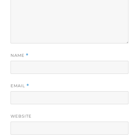
NAME
*
EMAIL
*
WEBSITE