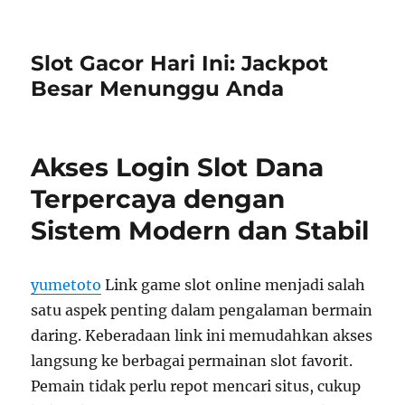
Slot Gacor Hari Ini: Jackpot
Besar Menunggu Anda
Akses Login Slot Dana
Terpercaya dengan
Sistem Modern dan Stabil
yumetoto
Link game slot online menjadi salah
satu aspek penting dalam pengalaman bermain
daring. Keberadaan link ini memudahkan akses
langsung ke berbagai permainan slot favorit.
Pemain tidak perlu repot mencari situs, cukup