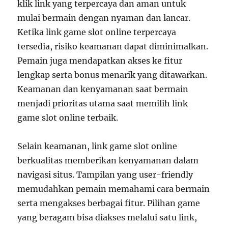
klik link yang terpercaya dan aman untuk
mulai bermain dengan nyaman dan lancar.
Ketika link game slot online terpercaya
tersedia, risiko keamanan dapat diminimalkan.
Pemain juga mendapatkan akses ke fitur
lengkap serta bonus menarik yang ditawarkan.
Keamanan dan kenyamanan saat bermain
menjadi prioritas utama saat memilih link
game slot online terbaik.
Selain keamanan, link game slot online
berkualitas memberikan kenyamanan dalam
navigasi situs. Tampilan yang user-friendly
memudahkan pemain memahami cara bermain
serta mengakses berbagai fitur. Pilihan game
yang beragam bisa diakses melalui satu link,