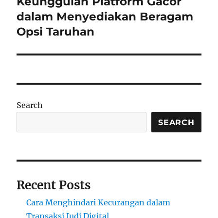
Keunggulan Platform Gacor
Next
post:
dalam Menyediakan Beragam
Opsi Taruhan
Search
SEARCH
Recent Posts
Cara Menghindari Kecurangan dalam
Transaksi Judi Digital