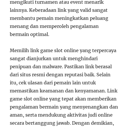
mengikuti turnamen atau event menarik
lainnya. Keberadaan link yang valid sangat
membantu pemain meningkatkan peluang
menang dan memperoleh pengalaman
bermain optimal.
Memilih link game slot online yang terpercaya
sangat dianjurkan untuk menghindari
penipuan dan malware. Pastikan link berasal
dari situs resmi dengan reputasi baik. Selain
itu, cek ulasan dari pemain lain untuk
memastikan keamanan dan kenyamanan. Link
game slot online yang tepat akan memberikan
pengalaman bermain yang menyenangkan dan
aman, serta mendukung aktivitas judi online
secara bertanggung jawab. Dengan demikian,